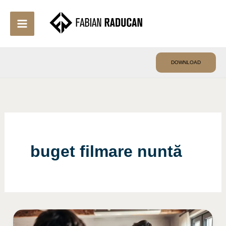
Skip
to
content
DOWNLOAD
buget filmare nuntă