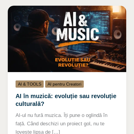
AI & TOOLS
AI pentru Creatori
AI în muzică: evoluție sau revoluție
culturală?
AI-ul nu fură muzica. Îți pune o oglindă în
față. Când deschizi un proiect gol, nu te
lovește lipsa de […]