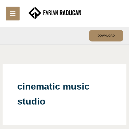
Skip
to
content
DOWNLOAD
cinematic music
studio