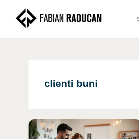
Skip
to
S
content
clienti buni