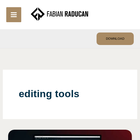
Skip
to
content
DOWNLOAD
editing tools