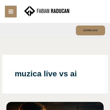
Skip
to
content
DOWNLOAD
muzica live vs ai