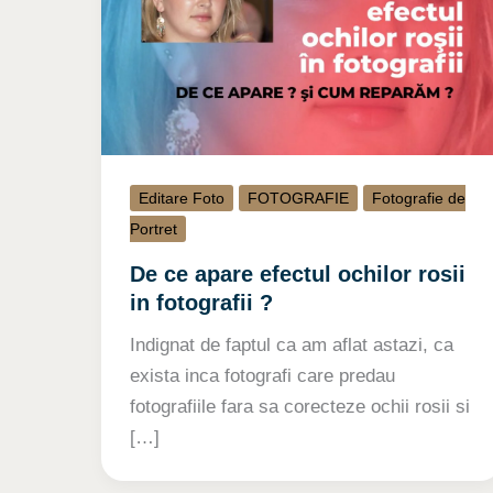
Editare Foto
FOTOGRAFIE
Fotografie de
Portret
De ce apare efectul ochilor rosii
in fotografii ?
Indignat de faptul ca am aflat astazi, ca
exista inca fotografi care predau
fotografiile fara sa corecteze ochii rosii si
[…]