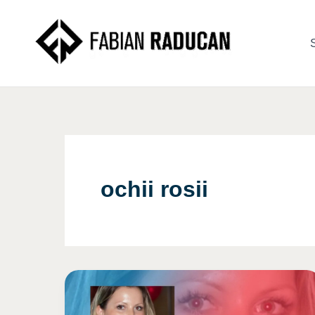
Skip
to
S
content
ochii rosii