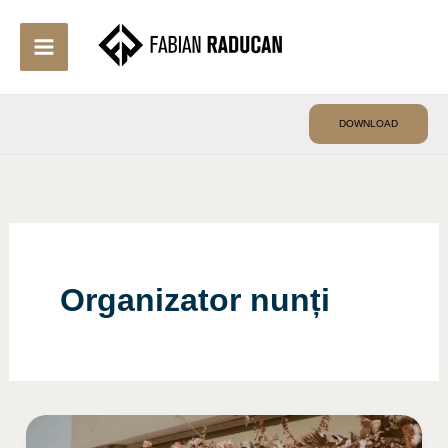
Skip
to
content
DOWNLOAD
Organizator nunți