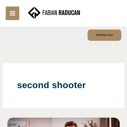
Skip
to
content
DOWNLOAD
second shooter