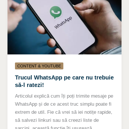
CONTENT & YOUTUBE
Trucul WhatsApp pe care nu trebuie
să-l ratezi!
Articolul explică cum îți poți trimite mesaje pe
WhatsApp și de ce acest truc simplu poate fi
extrem de util. Fie că vrei să iei notițe rapide,
să salvezi linkuri sau să creezi liste de
sarcini, această funcție îți ușurează