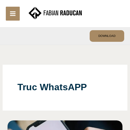
Skip
to
content
DOWNLOAD
Truc WhatsAPP