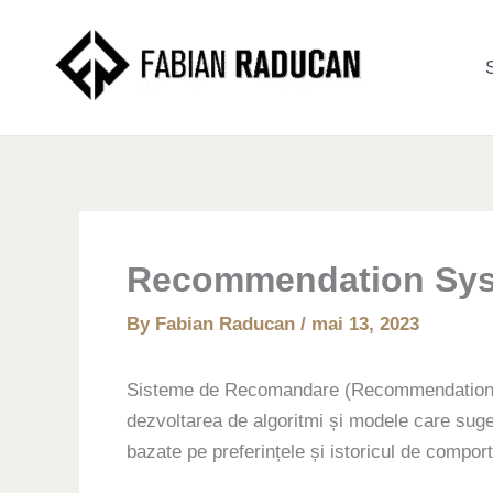
Skip
to
S
content
Recommendation Sy
By
Fabian Raducan
/
mai 13, 2023
Sisteme de Recomandare (Recommendation S
dezvoltarea de algoritmi și modele care suger
bazate pe preferințele și istoricul de comport