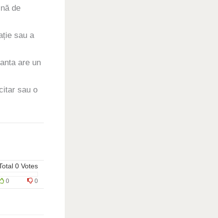
ină de
ație sau a
ianta are un
citar sau o
Total
0
Votes
0
0