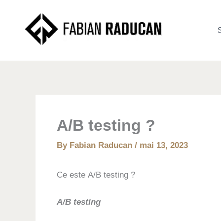
Skip
to
S
content
A/B testing ?
By
Fabian Raducan
/
mai 13, 2023
Ce este A/B testing ?
A/B testing