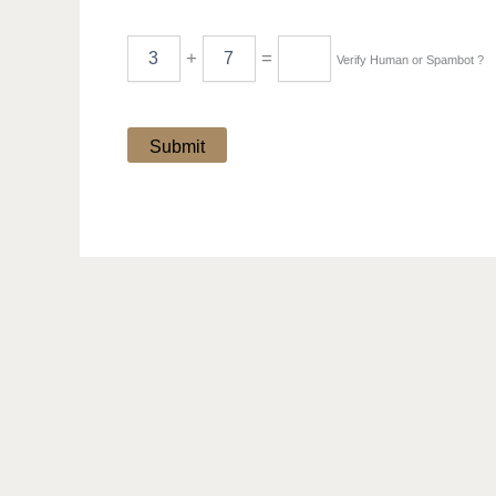
+
=
Verify Human or Spambot ?