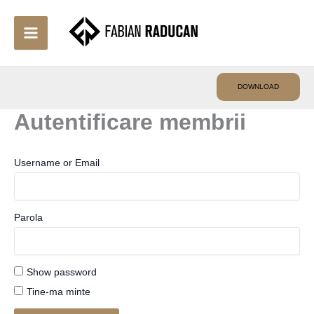
Skip
to
content
DOWNLOAD
Autentificare membrii
Username or Email
Parola
Show password
Tine-ma minte